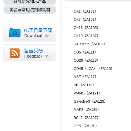
酵母研究相关产品
实验室常用试剂和耗材
CK1（ZA101）
CK7（ZA103）
CK16（ZA105）
CK19（ZA107）
β-Catenin（ZA109）
CD5（ZA111）
CD20（ZA113）
CD45（LCA）（ZA115）
NSE（ZA117）
PR（ZA119）
P504S（ZA121）
Galectin-3（ZA123）
MAP2（ZA125）
BCL2（ZA127）
OPN（ZA130）